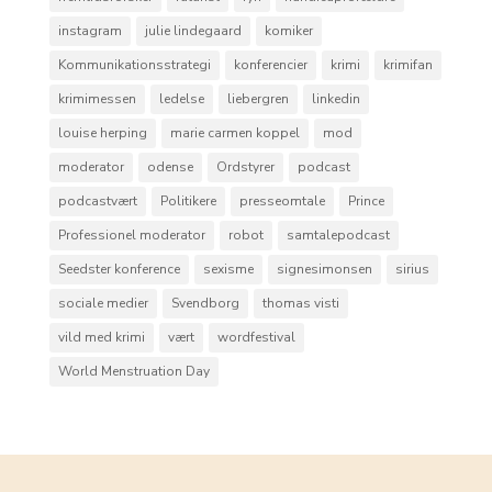
instagram
julie lindegaard
komiker
Kommunikationsstrategi
konferencier
krimi
krimifan
krimimessen
ledelse
liebergren
linkedin
louise herping
marie carmen koppel
mod
moderator
odense
Ordstyrer
podcast
podcastvært
Politikere
presseomtale
Prince
Professionel moderator
robot
samtalepodcast
Seedster konference
sexisme
signesimonsen
sirius
sociale medier
Svendborg
thomas visti
vild med krimi
vært
wordfestival
World Menstruation Day