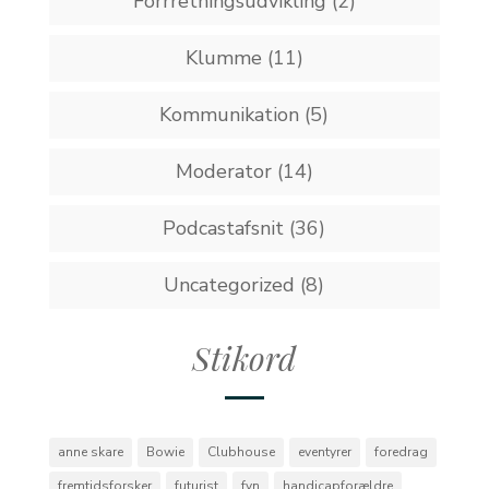
Forrretningsudvikling
(2)
Klumme
(11)
Kommunikation
(5)
Moderator
(14)
Podcastafsnit
(36)
Uncategorized
(8)
Stikord
anne skare
Bowie
Clubhouse
eventyrer
foredrag
fremtidsforsker
futurist
fyn
handicapforældre