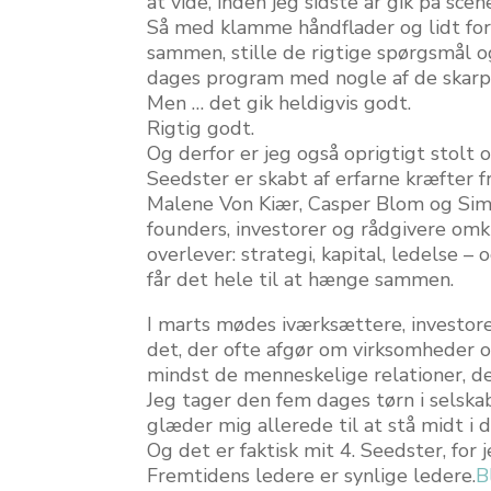
at vide, inden jeg sidste år gik på sce
Så med klamme håndflader og lidt for
sammen, stille de rigtige spørgsmål og
dages program med nogle af de skarpe
Men … det gik heldigvis godt.
Rigtig godt.
Og derfor er jeg også oprigtigt stolt 
Seedster er skabt af erfarne kræfter 
Malene Von Kiær, Casper Blom og Sim
founders, investorer og rådgivere omk
overlever: strategi, kapital, ledelse –
får det hele til at hænge sammen.
I marts mødes iværksættere, investore
det, der ofte afgør om virksomheder ove
mindst de menneskelige relationer, de
Jeg tager den fem dages tørn i selsk
glæder mig allerede til at stå midt i 
Og det er faktisk mit 4. Seedster, for
Fremtidens ledere er synlige ledere.
B