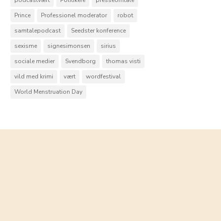
Prince
Professionel moderator
robot
samtalepodcast
Seedster konference
sexisme
signesimonsen
sirius
sociale medier
Svendborg
thomas visti
vild med krimi
vært
wordfestival
World Menstruation Day