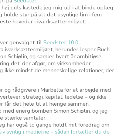
nen på
Seedster
.
 høj puls kastede jeg mig ud i at binde oplæg
 holde styr på alt det usynlige lim i fem
ste hoveder i iværksættermiljøet.
over genvalget til
Seedster 10.0.
fra iværksættermiljøet, herunder
Jesper Buch,
on Schiølin
, og samler hvert år ambitiøse
ring det, der afgør, om virksomheder
 og ikke mindst de menneskelige relationer, der
r og rådgivere i Marbella for at arbejde med
rlever: strategi, kapital, ledelse – og ikke
r får det hele til at hænge sammen.
ab med energibomben Simon Schiølin, og jeg
de stærke samtaler.
 jeg har også to gange holdt mit foredrag om
liv synlig i medierne – sådan fortæller du de