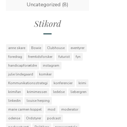
Uncategorized
(8)
Stikord
anne skare
Bowie
Clubhouse
eventyrer
foredrag
fremtidsforsker
futurist
fyn
handicapforældre
instagram
julie lindegaard
komiker
Kommunikationsstrategi
konferencier
krimi
krimifan
krimimessen
ledelse
liebergren
linkedin
louise herping
marie carmen koppel
mod
moderator
odense
Ordstyrer
podcast
podcastvært
Politikere
presseomtale