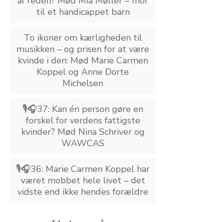
af reden? Mød Mia Møller – mor
til et handicappet barn
To ikoner om kærligheden til
musikken – og prisen for at være
kvinde i den: Mød Marie Carmen
Koppel og Anne Dorte
Michelsen
🎙️🎧37: Kan én person gøre en
forskel for verdens fattigste
kvinder? Mød Nina Schriver og
WAWCAS
🎙️🎧36: Marie Carmen Koppel har
været mobbet hele livet – det
vidste end ikke hendes forældre