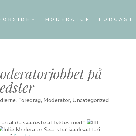
FORSIDE
MODERATOR
PODCAST
moderatorjobbet på
edster
edierne
,
Foredrag
,
Moderator
,
Uncategorized
 en af de sværeste at lykkes med!”