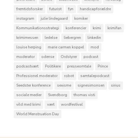
fremtidsforsker
futurist
fyn
handicapforældre
instagram
julie lindegaard
komiker
Kommunikationsstrategi
konferencier
krimi
krimifan
krimimessen
ledelse
liebergren
linkedin
louise herping
marie carmen koppel
mod
moderator
odense
Ordstyrer
podcast
podcastvært
Politikere
presseomtale
Prince
Professionel moderator
robot
samtalepodcast
Seedster konference
sexisme
signesimonsen
sirius
sociale medier
Svendborg
thomas visti
vild med krimi
vært
wordfestival
World Menstruation Day