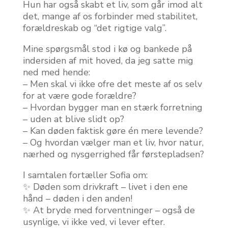
Hun har også skabt et liv, som går imod alt
det, mange af os forbinder med stabilitet,
forældreskab og “det rigtige valg”.
Mine spørgsmål stod i kø og bankede på
indersiden af mit hoved, da jeg satte mig
ned med hende:
– Men skal vi ikke ofre det meste af os selv
for at være gode forældre?
– Hvordan bygger man en stærk forretning
– uden at blive slidt op?
– Kan døden faktisk gøre én mere levende?
– Og hvordan vælger man et liv, hvor natur,
nærhed og nysgerrighed får førstepladsen?
I samtalen fortæller Sofia om:
✨ Døden som drivkraft – livet i den ene
hånd – døden i den anden!
✨ At bryde med forventninger – også de
usynlige, vi ikke ved, vi lever efter.