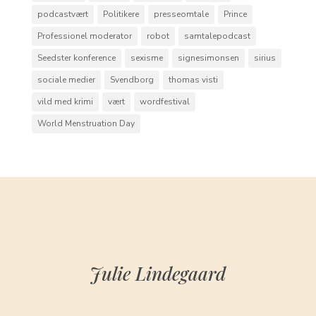
podcastvært
Politikere
presseomtale
Prince
Professionel moderator
robot
samtalepodcast
Seedster konference
sexisme
signesimonsen
sirius
sociale medier
Svendborg
thomas visti
vild med krimi
vært
wordfestival
World Menstruation Day
Julie Lindegaard