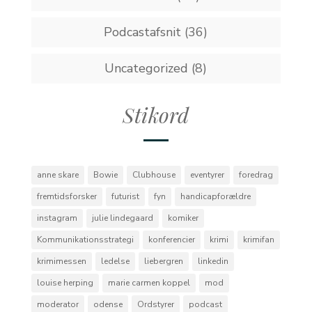
Podcastafsnit
(36)
Uncategorized
(8)
Stikord
anne skare
Bowie
Clubhouse
eventyrer
foredrag
fremtidsforsker
futurist
fyn
handicapforældre
instagram
julie lindegaard
komiker
Kommunikationsstrategi
konferencier
krimi
krimifan
krimimessen
ledelse
liebergren
linkedin
louise herping
marie carmen koppel
mod
moderator
odense
Ordstyrer
podcast