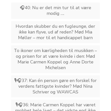
🎧40: Nu er det min tur til at være
modig ….
Hvordan skubber du en fugleunge, der
ikke kan flyve, ud af reden? Mød Mia
Møller – mor til et handicappet barn
To ikoner om kærligheden til musikken –
og prisen for at være kvinde i den: Mød
Marie Carmen Koppel og Anne Dorte
Michelsen
🎙️🎧37: Kan én person gøre en forskel for
verdens fattigste kvinder? Mød Nina
Schriver og WAWCAS
🎙️🎧36: Marie Carmen Koppel har været
mobbet hele livet – det vidste end ikke