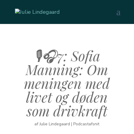
🎙️🎧7: Sofia
Manning: Om
meningen med
livet og døden
som drivkraft
af
Julie Lindegaard
|
Podcastafsnit