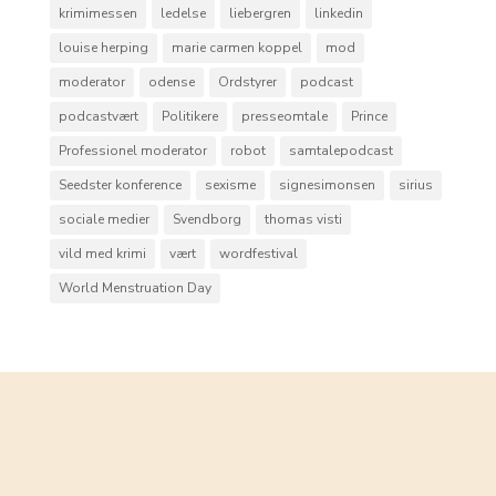
krimimessen
ledelse
liebergren
linkedin
louise herping
marie carmen koppel
mod
moderator
odense
Ordstyrer
podcast
podcastvært
Politikere
presseomtale
Prince
Professionel moderator
robot
samtalepodcast
Seedster konference
sexisme
signesimonsen
sirius
sociale medier
Svendborg
thomas visti
vild med krimi
vært
wordfestival
World Menstruation Day