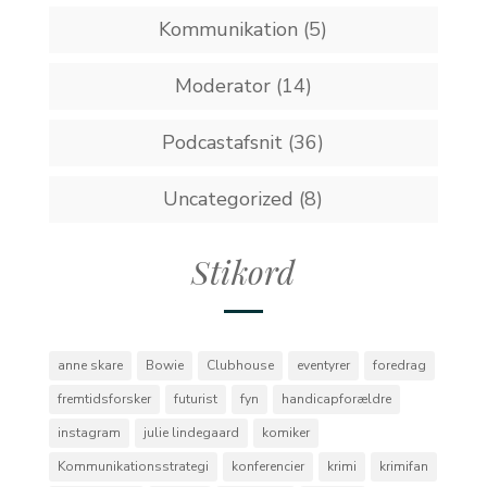
Kommunikation
(5)
Moderator
(14)
Podcastafsnit
(36)
Uncategorized
(8)
Stikord
anne skare
Bowie
Clubhouse
eventyrer
foredrag
fremtidsforsker
futurist
fyn
handicapforældre
instagram
julie lindegaard
komiker
Kommunikationsstrategi
konferencier
krimi
krimifan