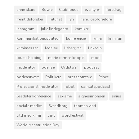
anne skare
Bowie
Clubhouse
eventyrer
foredrag
fremtidsforsker
futurist
fyn
handicapforældre
instagram
julie lindegaard
komiker
Kommunikationsstrategi
konferencier
krimi
krimifan
krimimessen
ledelse
liebergren
linkedin
louise herping
marie carmen koppel
mod
moderator
odense
Ordstyrer
podcast
podcastvært
Politikere
presseomtale
Prince
Professionel moderator
robot
samtalepodcast
Seedster konference
sexisme
signesimonsen
sirius
sociale medier
Svendborg
thomas visti
vild med krimi
vært
wordfestival
World Menstruation Day