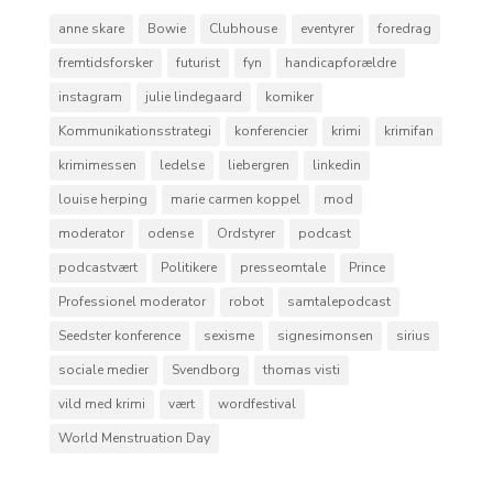
anne skare
Bowie
Clubhouse
eventyrer
foredrag
fremtidsforsker
futurist
fyn
handicapforældre
instagram
julie lindegaard
komiker
Kommunikationsstrategi
konferencier
krimi
krimifan
krimimessen
ledelse
liebergren
linkedin
louise herping
marie carmen koppel
mod
moderator
odense
Ordstyrer
podcast
podcastvært
Politikere
presseomtale
Prince
Professionel moderator
robot
samtalepodcast
Seedster konference
sexisme
signesimonsen
sirius
sociale medier
Svendborg
thomas visti
vild med krimi
vært
wordfestival
World Menstruation Day