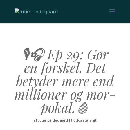
🎙️🎧 Ep 29: Gør
en forskel. Det
betyder mere end
millioner og mor-
pokal.🩸
af
Julie Lindegaard
|
Podcastafsnit