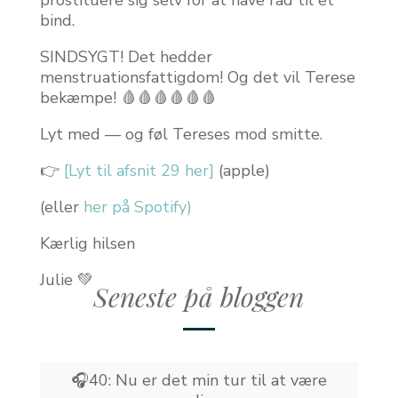
prostituere sig selv for at have råd til et
bind.
SINDSYGT! Det hedder
menstruationsfattigdom! Og det vil Terese
bekæmpe! 🩸🩸🩸🩸🩸🩸
Lyt med — og føl Tereses mod smitte.
👉
[Lyt til afsnit 29 her]
(apple)
(eller
her på Spotify)
Kærlig hilsen
Julie 💚
Seneste på bloggen
🎧40: Nu er det min tur til at være