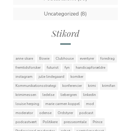
Uncategorized
(8)
Stikord
anne skare
Bowie
Clubhouse
eventyrer
foredrag
fremtidsforsker
futurist
fyn
handicapforældre
instagram
julie lindegaard
komiker
Kommunikationsstrategi
konferencier
krimi
krimifan
krimimessen
ledelse
liebergren
linkedin
louise herping
marie carmen koppel
mod
moderator
odense
Ordstyrer
podcast
podcastvært
Politikere
presseomtale
Prince