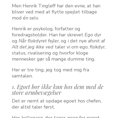
Men Henrik Tingleff har den evne, at han
bliver ved med at flytte spejlet tilbage
mod én selv.
Henrik er psykolog, forfatter og
foredragsholder. Han har skrevet
Ego dyr
og
Når flokdyret fejler
, og i det nye afsnit af
Alt det jeg ikke ved
taler vi om ego, flokdyr,
status, rivalisering og hvorfor kloge
mennesker gør så mange dumme ting.
Her er tre ting, jeg tog med mig fra
samtalen.
1. Egoet bor ikke kun hos dem med de
store armbevægelser
Det er nemt at opdage egoet hos chefen,
der altid taler først.
Hos kollegaen, der tager æren for noget,