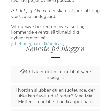
hvor du plejer at høre podcast.
Alt det jeg ikke ved
er skabt af journalist og
vært Julie Lindegaard.
Vil du have besked om nye afsnit og
kommende events, så tilmeld dig
nyhedsbrevet på
julielindegaard.dk/podcast
.
Seneste på bloggen
🎧40: Nu er det min tur til at være
modig ….
Hvordan skubber du en fugleunge, der
ikke kan flyve, ud af reden? Mød Mia
Møller – mor til et handicappet barn