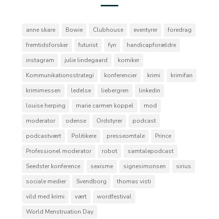
anne skare
Bowie
Clubhouse
eventyrer
foredrag
fremtidsforsker
futurist
fyn
handicapforældre
instagram
julie lindegaard
komiker
Kommunikationsstrategi
konferencier
krimi
krimifan
krimimessen
ledelse
liebergren
linkedin
louise herping
marie carmen koppel
mod
moderator
odense
Ordstyrer
podcast
podcastvært
Politikere
presseomtale
Prince
Professionel moderator
robot
samtalepodcast
Seedster konference
sexisme
signesimonsen
sirius
sociale medier
Svendborg
thomas visti
vild med krimi
vært
wordfestival
World Menstruation Day