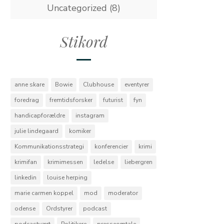
Uncategorized
(8)
Stikord
anne skare
Bowie
Clubhouse
eventyrer
foredrag
fremtidsforsker
futurist
fyn
handicapforældre
instagram
julie lindegaard
komiker
Kommunikationsstrategi
konferencier
krimi
krimifan
krimimessen
ledelse
liebergren
linkedin
louise herping
marie carmen koppel
mod
moderator
odense
Ordstyrer
podcast
podcastvært
Politikere
presseomtale