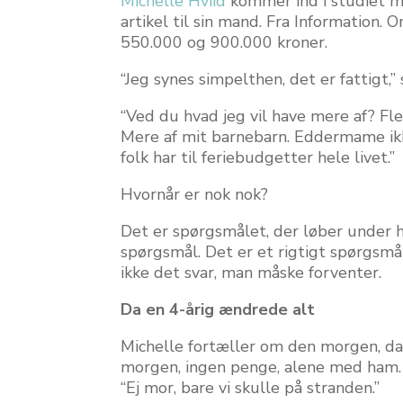
Michelle Hviid
kommer ind i studiet m
artikel til sin mand. Fra Information. 
550.000 og 900.000 kroner.
“Jeg synes simpelthen, det er fattigt,” 
“Ved du hvad jeg vil have mere af? F
Mere af mit barnebarn. Eddermame ikk
folk har til feriebudgetter hele livet.”
Hvornår er nok nok?
Det er spørgsmålet, der løber under h
spørgsmål. Det er et rigtigt spørgsmå
ikke det svar, man måske forventer.
Da en 4-årig ændrede alt
Michelle fortæller om den morgen, da
morgen, ingen penge, alene med ham. 
“Ej mor, bare vi skulle på stranden.”