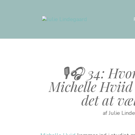
🎙️🎧 34: Hv
Michelle Hviid 
det at væl
af
Julie Lind