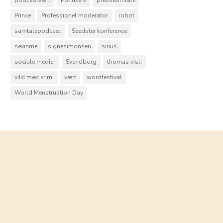
Prince
Professionel moderator
robot
samtalepodcast
Seedster konference
sexisme
signesimonsen
sirius
sociale medier
Svendborg
thomas visti
vild med krimi
vært
wordfestival
World Menstruation Day