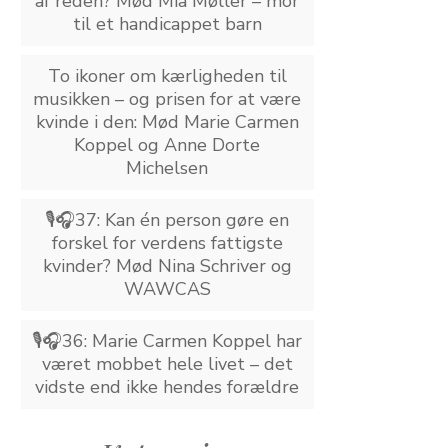
af reden? Mød Mia Møller – mor
til et handicappet barn
To ikoner om kærligheden til
musikken – og prisen for at være
kvinde i den: Mød Marie Carmen
Koppel og Anne Dorte
Michelsen
🎙️🎧37: Kan én person gøre en
forskel for verdens fattigste
kvinder? Mød Nina Schriver og
WAWCAS
🎙️🎧36: Marie Carmen Koppel har
været mobbet hele livet – det
vidste end ikke hendes forældre