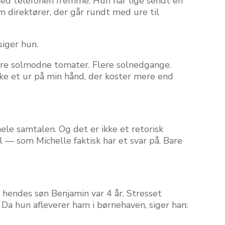
ed telefonen fremme. Hun har lige sendt en
Om direktører, der går rundt med ure til
siger hun.
lere solmodne tomater. Flere solnedgange.
e et ur på min hånd, der koster mere end
ele samtalen. Og det er ikke et retorisk
l — som Michelle faktisk har et svar på. Bare
 hendes søn Benjamin var 4 år. Stresset
Da hun afleverer ham i børnehaven, siger han: