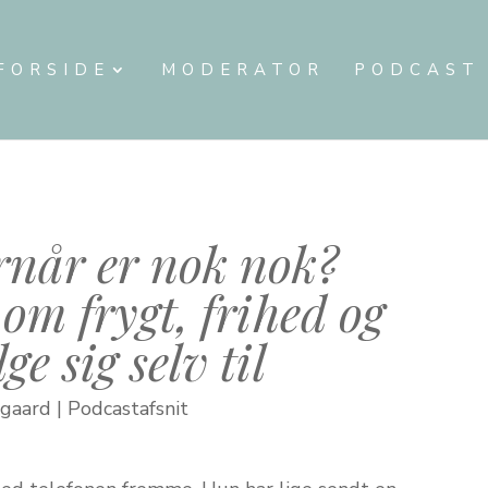
FORSIDE
MODERATOR
PODCAST
ornår er nok nok?
om frygt, frihed og
ge sig selv til
egaard
|
Podcastafsnit